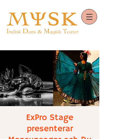
ExPro Stage
presenterar