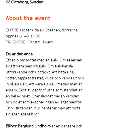
63 Göteborg, Sweden
About the event
ENTRÈ: Höger sida av Oceanen, dörrarna 
öppnas 16.40-17.00
FRI ENTRÈ - Först till kvarn
Du är den ende
Ett solo om mötet med en själv. Om essensen 
av att vara med sig själv. Om självkänsla, 
utforskande och upptäckt. Att hitta sina 
rötter, tappa fotfästet, vrida och vända ut och 
in på sig själv. Att vara sig själv medan man är 
ensam. Ekot av det förflutna som ständigt är 
en del av nuet. Gränslandet mellan kampen 
och nöjet som exponeringen av jaget medför. 
Och i slutändan, hur hanterar man att möta 
sin egen spegelbild?
Ellinor Berglund Lindholm
 är en dansare och 