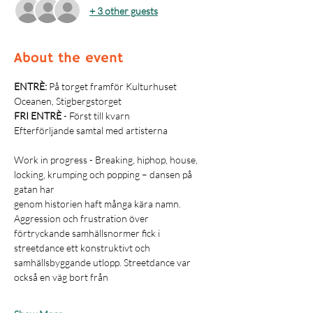
+ 3 other guests
About the event
ENTRÈ: 
På torget framför Kulturhuset 
Oceanen, Stigbergstorget
FRI ENTRÈ
 - Först till kvarn
Efterförljande samtal med artisterna
Work in progress - Breaking, hiphop, house, 
locking, krumping och popping – dansen på 
gatan har
genom historien haft många kära namn. 
Aggression och frustration över
förtryckande samhällsnormer fick i 
streetdance ett konstruktivt och
samhällsbyggande utlopp. Streetdance var 
också en väg bort från