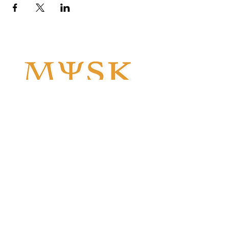
MYSK
driver den
främsta
BOLLYWOOD,
ODISSI och
BHARATANATYAM
skolan i
GÖTEBORG
på
Kulturhuset Oceanen
i
Majorna. Över två sekel av erfarenhet
med
indisk dans
erbjuder vi
möhippa
för