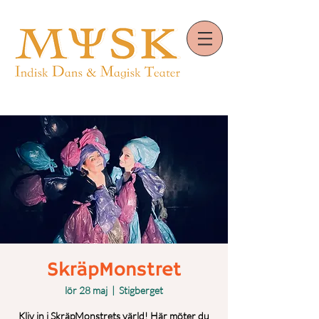
SkräpMonstret
lör 28 maj
  |  
Stigberget
Kliv in i SkräpMonstrets värld! Här möter du