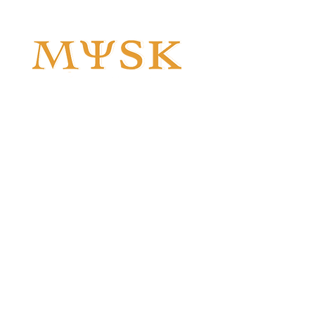
MYSK
driver den
främsta
BOLLYWOOD,
ODISSI och
BHARATANATYAM
skolan i
GÖTEBORG
på
Kulturhuset Oceanen
i
Majorna. Över två sekel av erfarenhet
med
indisk dans
erbjuder vi
möhippa
för
tjejgänget
, show, workshop, after work
för företag och privat,
privatklasser
i
Bollywood
och
Odissi.
Vi
erbjuder