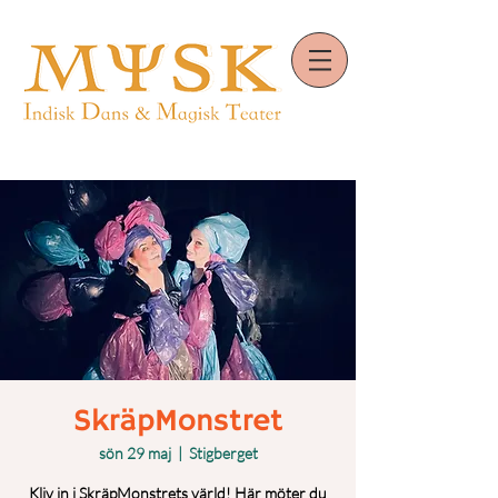
SkräpMonstret
sön 29 maj
  |  
Stigberget
Kliv in i SkräpMonstrets värld! Här möter du